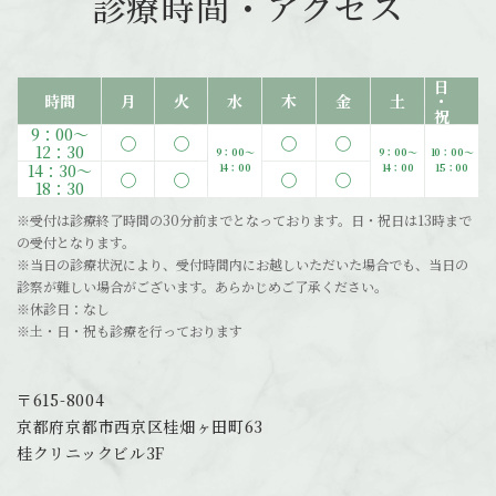
診療時間・アクセス
日・祝
時間
月
火
水
木
金
土
9：00〜
◯
◯
◯
◯
12：30
9：00〜
9：00〜
10：00〜
14：30〜
14：00
14：00
15：00
◯
◯
◯
◯
18：30
※受付は診療終了時間の30分前までとなっております。日・祝日は13時まで
の受付となります。
※当日の診療状況により、受付時間内にお越しいただいた場合でも、当日の
診察が難しい場合がございます。あらかじめご了承ください。
※休診日：なし
※土・日・祝も診療を行っております
〒615-8004
京都府京都市西京区桂畑ヶ田町63
桂クリニックビル3F