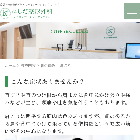
京都・桂の整形外科・リハビリテーションクリニック
メニ
肩こり
ホーム
診療内容
肩の痛み
肩こり
こんな症状ありませんか？
首すじや首のつけ根から肩または背中にかけ張りや痛
みなどが生じ、頭痛や吐き気を伴うこともあります。
肩こりに関係する筋肉は色々ありますが、首の後ろか
ら肩や背中にかけて張っている僧帽筋という幅広い筋
肉がその中心になります。