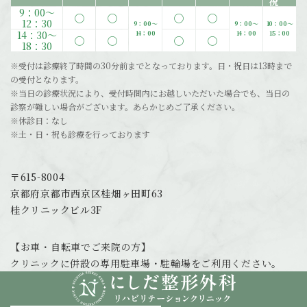
9：00〜
◯
◯
◯
◯
12：30
9：00〜
9：00〜
10：00〜
14：30〜
14：00
14：00
15：00
◯
◯
◯
◯
18：30
※受付は診療終了時間の30分前までとなっております。日・祝日は13時まで
の受付となります。
※当日の診療状況により、受付時間内にお越しいただいた場合でも、当日の
診察が難しい場合がございます。あらかじめご了承ください。
※休診日：なし
※土・日・祝も診療を行っております
〒615-8004
京都府京都市西京区桂畑ヶ田町63
桂クリニックビル3F
【お車・自転車でご来院の方】
クリニックに併設の専用駐車場・駐輪場をご利用ください。